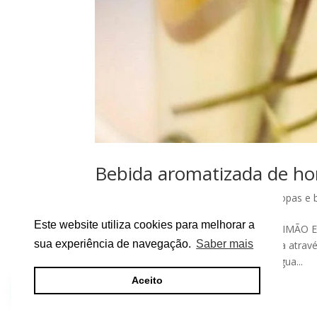
Bebida aromatizada de hor
by
Rita Lopes
|
Abr 3, 2020
|
Bebidas, sopas e 
Este website utiliza cookies para melhorar a
BEBIDA AROMATIZADA DE HORTELÃ, LIMÃO E CA
sua experiência de navegação.
Saber mais
ao longo do dia é fundamental! Quer seja atrav
mesmo beber. Para quem não aprecia água...
Aceito