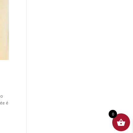
ão
nte é
0