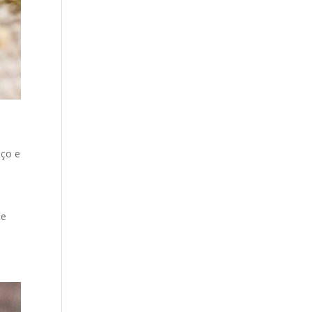
ço e
e
ue