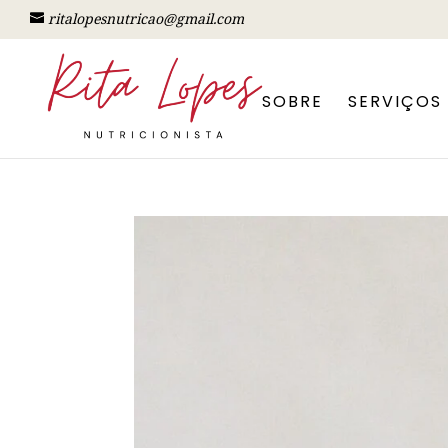
ritalopesnutricao@gmail.com
SOBRE
SERVIÇOS