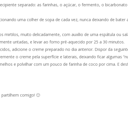
ecipiente separado: as farinhas, o açúcar, o fermento, o bicarbonato 
icionando uma colher de sopa de cada vez, nunca deixando de bater 
s mirtilos, muito delicadamente, com auxílio de uma espátula ou sal
iamente untadas, e levar ao forno pré-aquecido por 25 a 30 minutos.
cidos, adicione o creme preparado no dia anterior. Dispor da segui
mente o creme pela superfície e laterais, deixando ficar algumas “n
melhos e polvilhar com um pouco de farinha de coco por cima. E desf
, partilhem comigo! 🙂