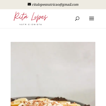
ritalopesnutricao@gmail.com