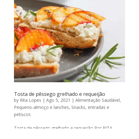
Tosta de pêssego grelhado e requeijão
by
Rita Lopes
|
Ago 5, 2021
|
Alimentação Saudável
,
Pequeno-almoço e lanches
,
Snacks, entradas e
petiscos
Tosta de pêssego grelhado e requeijão Por RITA
LOPES | Agosto 05, 2021 Sem ideias de como