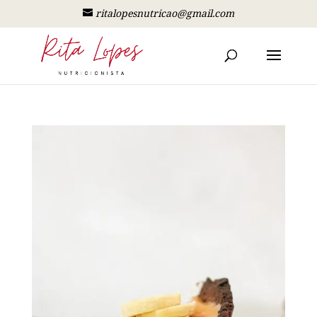
ritalopesnutricao@gmail.com