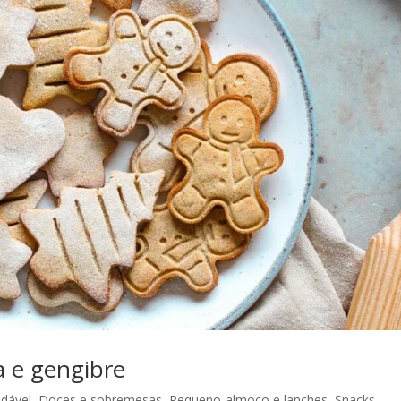
a e gengibre
dável
,
Doces e sobremesas
,
Pequeno-almoço e lanches
,
Snacks,