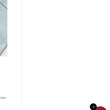
s
aram
0