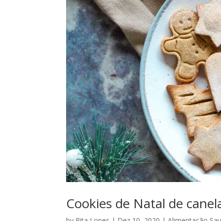
Cookies de Natal de canel
by
Rita Lopes
|
Dez 10, 2020
|
Alimentação Sau