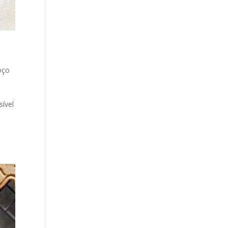
oço
ível