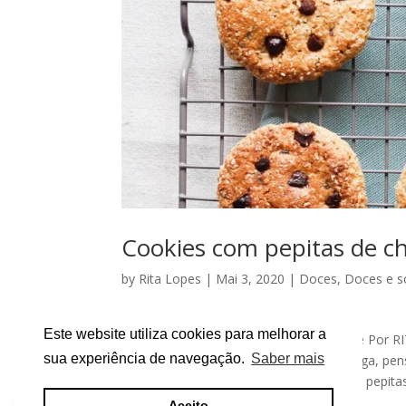
Cookies com pepitas de ch
by
Rita Lopes
|
Mai 3, 2020
|
Doces
,
Doces e 
entradas e petiscos
Este website utiliza cookies para melhorar a
COOKIES COM PEPITAS DE CHOCOLATe Por RITA L
sua experiência de navegação.
Saber mais
quando a encontrei no feed de uma colega, pens
mesmo boas? 🙂 São umas cookies com pepitas 
Aceito