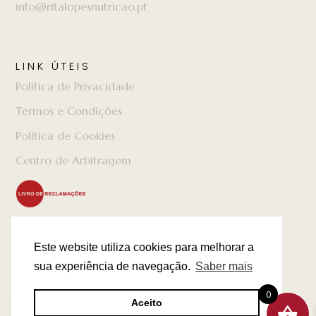
info@ritalopesnutricao.pt
LINK ÚTEIS
Política de Privacidade
Termos e Condições
Política de Cookies
Centro de Arbitragem
Este website utiliza cookies para melhorar a
sua experiência de navegação.
Saber mais
Clinic & Kitchen
0
Aceito