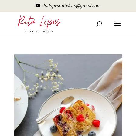
ritalopesnutricao@gmail.com