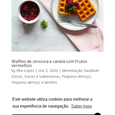
Waffles de cenoura e canela com frutos
vermelhos
by
Rita Lopes
|
Out 2, 2020
|
Alimentação Saudável
,
Doces
,
Doces e sobremesas
,
Pequeno-Almoço
,
Pequeno-almoço e lanches
WAFFLES DE CENORA E CANELA COM FRUTOS
Este website utiliza cookies para melhorar a
VERMELHOS Por RITA LOPES | Outubro 02, 2020
Quem não adora waffles? E hoje trago uma versão
sua experiência de navegação.
Saber mais
bem mais saudável e nutritiva: waffles de cenoura e