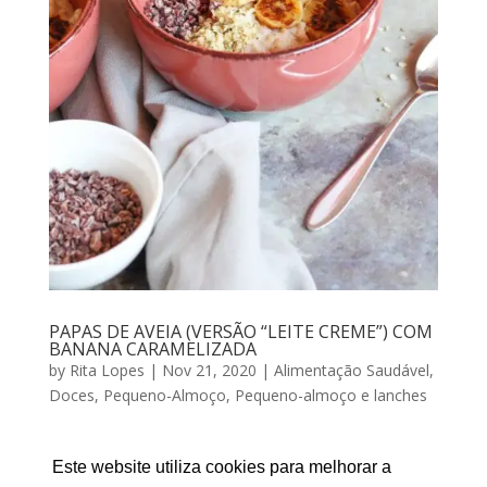
PAPAS DE AVEIA (VERSÃO “LEITE CREME”) COM
BANANA CARAMELIZADA
by
Rita Lopes
|
Nov 21, 2020
|
Alimentação Saudável
,
Doces
,
Pequeno-Almoço
,
Pequeno-almoço e lanches
PAPAS DE AVEIA (VERSÃO “LEITE CREME”) COM
BANANA CARAMELIZADA Por RITA LOPES |
Este website utiliza cookies para melhorar a