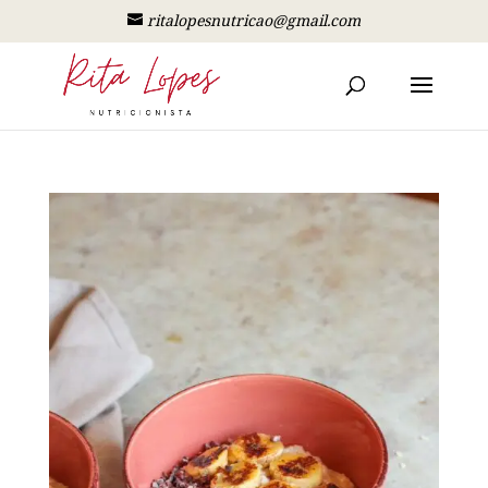
ritalopesnutricao@gmail.com