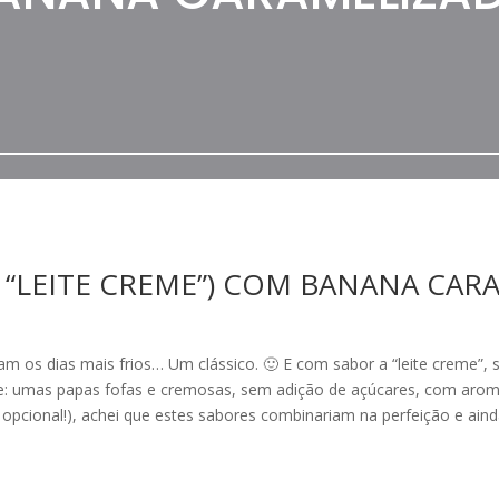
O “LEITE CREME”) COM BANANA CAR
m os dias mais frios… Um clássico. 🙂 E com sabor a “leite creme”, 
je: umas papas fofas e cremosas, sem adição de açúcares, com arom
 opcional!), achei que estes sabores combinariam na perfeição e ain