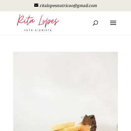
ritalopesnutricao@gmail.com