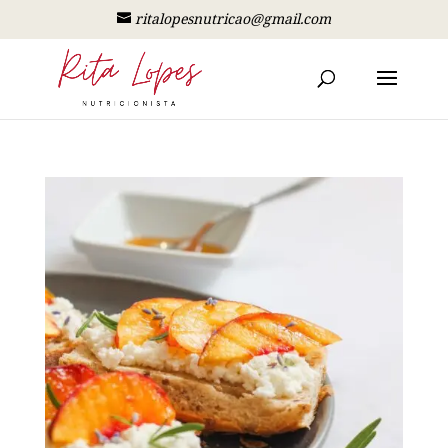
ritalopesnutricao@gmail.com