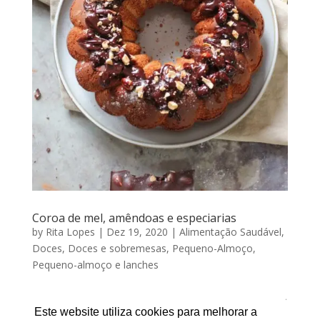
Coroa de mel, amêndoas e especiarias
by
Rita Lopes
|
Dez 19, 2020
|
Alimentação Saudável
,
Doces
,
Doces e sobremesas
,
Pequeno-Almoço
,
Pequeno-almoço e lanches
COROA DE MEL, AMÊNDOAS E ESPECIARIAS Por RITA
LOPES | Dezembro 19, 2020 Esta é mais uma receita
Este website utiliza cookies para melhorar a