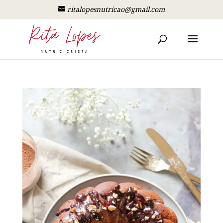
ritalopesnutricao@gmail.com