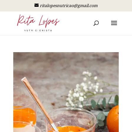
ritalopesnutricao@gmail.com