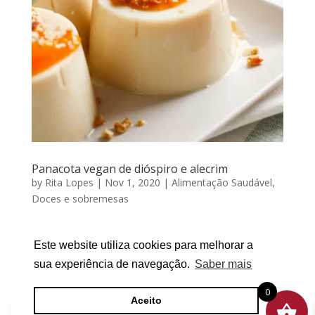
Panacota vegan de dióspiro e alecrim
by
Rita Lopes
|
Nov 1, 2020
|
Alimentação Saudável
,
Doces e sobremesas
PANACOTA vegan DE DIÓSPIRO E Alecrim Por RITA
LOPES | Novembro 01, 2020 Hoje, dia 01 de
Este website utiliza cookies para melhorar a
Novembro, celebra-se o Dia Mundial do Veganismo e
sua experiência de navegação.
Saber mais
a verdade é que a procura por uma alimentação
0
vegetal tem sido crescente. 🙂 Tudo isto não só é
Aceito
positivo para a saúde, como também...