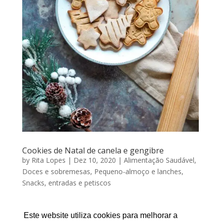
Cookies de Natal de canela e gengibre
by
Rita Lopes
|
Dez 10, 2020
|
Alimentação Saudável
,
Doces e sobremesas
,
Pequeno-almoço e lanches
,
Snacks, entradas e petiscos
COOKIES DE NATAL DE CANELA & GENGIBRE Por
RITA LOPES | Dezembro 10, 2020 Esta receita no
Este website utiliza cookies para melhorar a