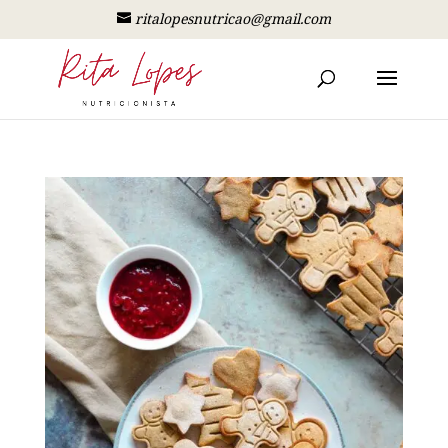
ritalopesnutricao@gmail.com