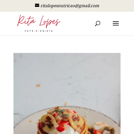
ritalopesnutricao@gmail.com