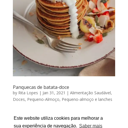
Panquecas de batata-doce
by
Rita Lopes
|
Jan 31, 2021
|
Alimentação Saudável
,
Doces
,
Pequeno-Almoço
,
Pequeno-almoço e lanches
PANQUECAS DE BATATA-DOCE Por RITA LOPES |
Janeiro 31, 2021 As panquecas tradicionais são
Este website utiliza cookies para melhorar a
deliciosas. É certo! No entanto, podemos adaptá-las
sua experiência de navegação.
Saber mais