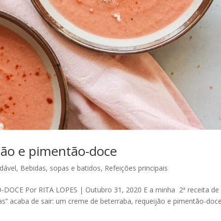
jão e pimentão-doce
dável
,
Bebidas, sopas e batidos
,
Refeições principais
CE Por RITA LOPES | Outubro 31, 2020 E a minha 2ª receita de
s” acaba de sair: um creme de beterraba, requeijão e pimentão-doce