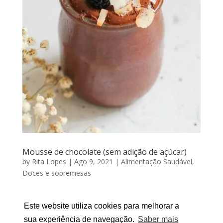
Mousse de chocolate (sem adição de açúcar)
by
Rita Lopes
|
Ago 9, 2021
|
Alimentação Saudável
,
Doces e sobremesas
MOUSSE DE CHOCOLATE (SEM ADIÇÃO DE AÇÚCAR)
Por RITA LOPES | Agosto 09, 2021 Uma mousse de
Este website utiliza cookies para melhorar a
chocolate sem adição de açúcar nem manteiga, mas
sua experiência de navegação.
Saber mais