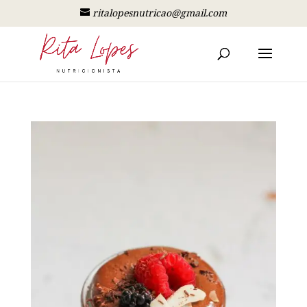
ritalopesnutricao@gmail.com