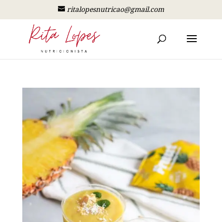
ritalopesnutricao@gmail.com