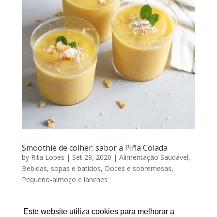
Smoothie de colher: sabor a Piña Colada
by
Rita Lopes
|
Set 29, 2020
|
Alimentação Saudável
,
Bebidas, sopas e batidos
,
Doces e sobremesas
,
Pequeno-almoço e lanches
SMOOTHIE DE COLHER: SABOR A PIÑA COLADA Por
RITA LOPES | Setembro 29, 2020 Adoro experimentar
Este website utiliza cookies para melhorar a