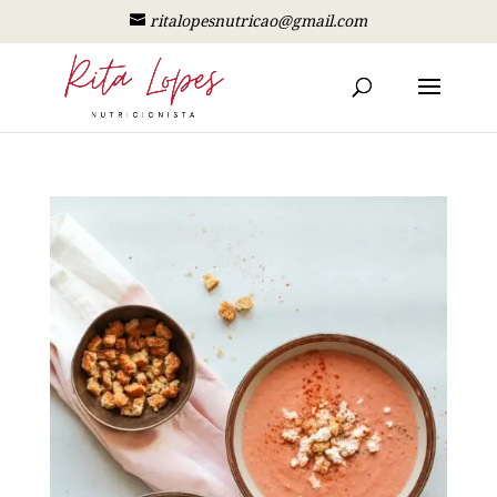
ritalopesnutricao@gmail.com