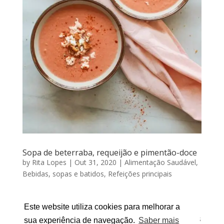
Sopa de beterraba, requeijão e pimentão-doce
by
Rita Lopes
|
Out 31, 2020
|
Alimentação Saudável
,
Bebidas, sopas e batidos
,
Refeições principais
SOPA DE BETERRABA, REQUEIJÃO E PIMENTÃO-
DOCE Por RITA LOPES | Outubro 31, 2020 E a minha
Este website utiliza cookies para melhorar a
2ª receita de sopa a propósito do desafio “Sopa Todos
sua experiência de navegação.
Saber mais