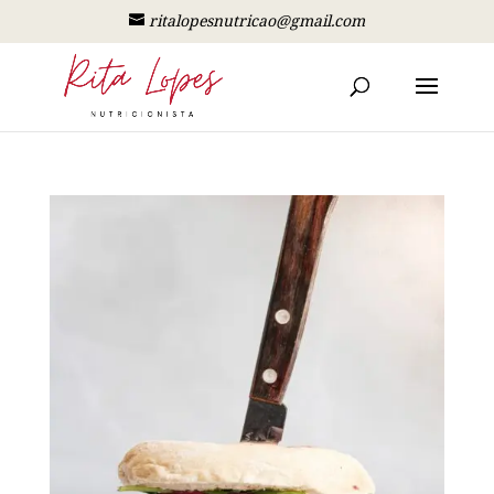
ritalopesnutricao@gmail.com