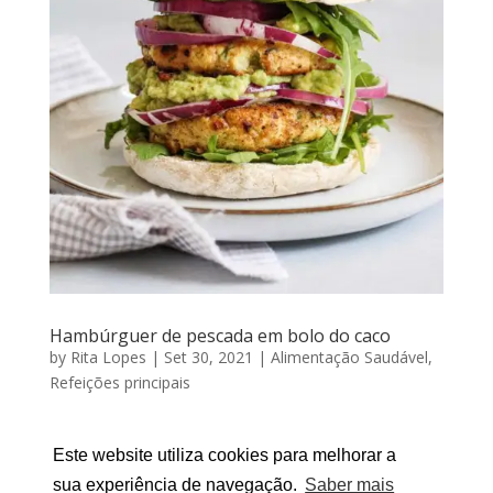
Hambúrguer de pescada em bolo do caco
by
Rita Lopes
|
Set 30, 2021
|
Alimentação Saudável
,
Refeições principais
HAMBÚRGUER DE PESCADA EM BOLO DO CAcO Por
Este website utiliza cookies para melhorar a
RITA LOPES | Setembro 30, 2021 As crianças aí de
casa não gostam de comer peixe ou estão cansados
sua experiência de navegação.
Saber mais