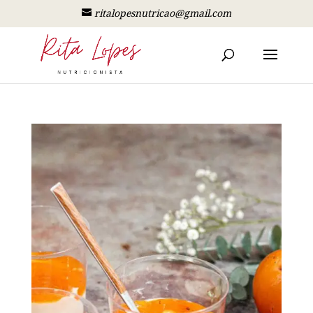
ritalopesnutricao@gmail.com