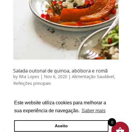
Salada outonal de quinoa, abóbora e romã
by
Rita Lopes
|
Nov 6, 2020
|
Alimentação Saudável
,
Refeições principais
SALADA OUTONAL DE QUINOA, ABÓBORA E ROMÃ
Por RITA LOPES | Novembro 06, 2020 Fãs de saladas
Este website utiliza cookies para melhorar a
ou bowls desse lado? Pois bem, hoje deixo a sugestão
sua experiência de navegação.
Saber mais
de uma salada outonal (que também pode
0
transformar-se em bowl), feita com ingredientes da
Aceito
época que, para além de...