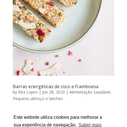
Barras energéticas de coco e framboesa
by
Rita Lopes
|
Jun 28, 2020
|
Alimentação Saudável
,
Pequeno-almoço e lanches
Barras energéticas de coco e framboesa Por RITA
LOPES | Junho 28, 2020 Se precisam de energia para
Este website utiliza cookies para melhorar a
um dia de trabalho ou de praia (sim, porque estar de
sua experiência de navegação.
Saber mais