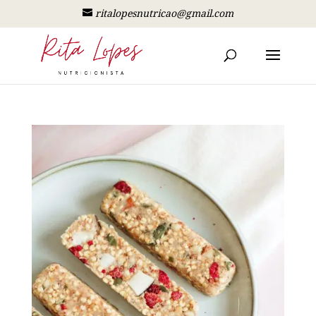
ritalopesnutricao@gmail.com