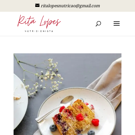
ritalopesnutricao@gmail.com