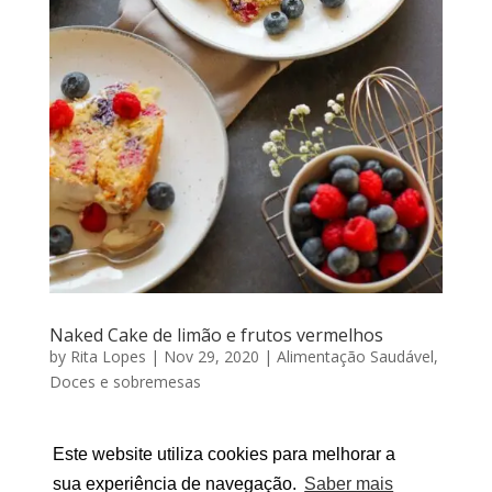
Naked Cake de limão e frutos vermelhos
by
Rita Lopes
|
Nov 29, 2020
|
Alimentação Saudável
,
Doces e sobremesas
NAKED CAKE DE LIMÃO E FRUTOS VERMELHOS Por
RITA LOPES | Novembro 29, 2020 29.11.2018. Faz
Este website utiliza cookies para melhorar a
hoje 2 anos desde que criei a minha página
sua experiência de navegação.
Saber mais