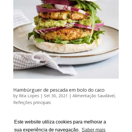
Hambúrguer de pescada em bolo do caco
by
Rita Lopes
|
Set 30, 2021
|
Alimentação Saudável
,
Refeições principais
HAMBÚRGUER DE PESCADA EM BOLO DO CAcO Por
Este website utiliza cookies para melhorar a
RITA LOPES | Setembro 30, 2021 As crianças aí de
casa não gostam de comer peixe ou estão cansados
sua experiência de navegação.
Saber mais