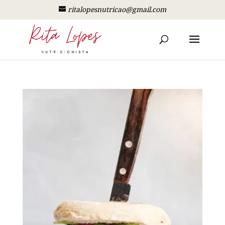
ritalopesnutricao@gmail.com