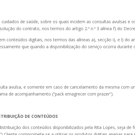
de cuidados de saúde, sobre os quais incidem as consultas avulsas
resolução do contrato, nos termos do artigo 2.º n.º 3 alínea f) do Decr
 conteúdos digitais, nos termos das alíneas a), secção i), e l) do ar
essamente que quando a disponibilização do serviço ocorra durante o 
nsulta avulsa, e somente em caso de cancelamento da mesma com u
rama de acompanhamento (“pack emagrecer com prazer”).
ISTRIBUIÇÃO DE CONTEÚDOS
istribuição dos conteúdos disponibilizados pela Rita Lopes, seja de fo
 Cliente compromete-se a utilizar os produtos digitais apenas para