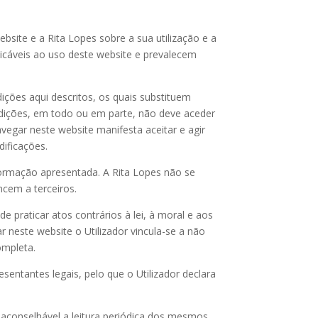
site e a Rita Lopes sobre a sua utilização e a
licáveis ao uso deste website e prevalecem
ições aqui descritos, os quais substituem
ndições, em todo ou em parte, não deve aceder
vegar neste website manifesta aceitar e agir
ificações.
formação apresentada. A Rita Lopes não se
ncem a terceiros.
e praticar atos contrários à lei, à moral e aos
 neste website o Utilizador vincula-se a não
ompleta.
sentantes legais, pelo que o Utilizador declara
 aconselhável a leitura periódica dos mesmos.