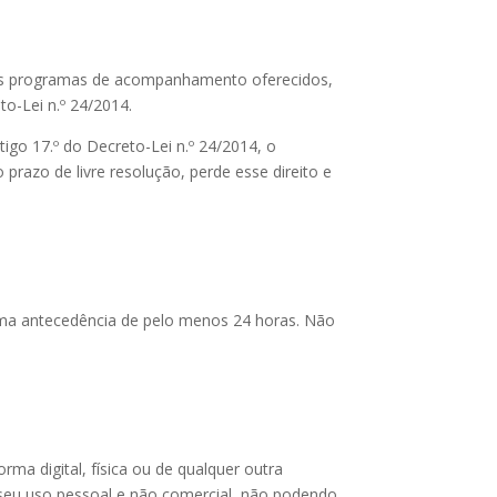
 e os programas de acompanhamento oferecidos,
eto-Lei n.º 24/2014.
tigo 17.º do Decreto-Lei n.º 24/2014, o
prazo de livre resolução, perde esse direito e
ma antecedência de pelo menos 24 horas. Não
rma digital, física ou de qualquer outra
 seu uso pessoal e não comercial, não podendo