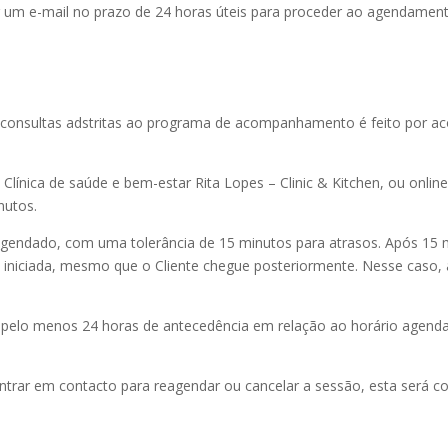
r um e-mail no prazo de 24 horas úteis para proceder ao agendamento
consultas adstritas ao programa de acompanhamento é feito por aco
 Clínica de saúde e bem-estar Rita Lopes – Clinic & Kitchen, ou onli
nutos.
agendado, com uma tolerância de 15 minutos para atrasos. Após 15 m
mo iniciada, mesmo que o Cliente chegue posteriormente. Nesse caso, 
elo menos 24 horas de antecedência em relação ao horário agendad
trar em contacto para reagendar ou cancelar a sessão, esta será con