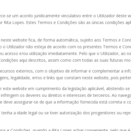
se um acordo juridicamente vinculativo entre o Utilizador deste web
or Rita Lopes. Estes Termos e Condições são as únicas condições ap
o neste website fica, de forma automática, sujeito aos Termos e Cond
so o Utilizador não esteja de acordo com os presentes Termos e Co
u acesso e/ou utilização imediatamente. Pelo que o Utilizador, ao na
ndições aqui descritos, assim como com todas as suas futuras mod
 recursos externos, com o objetivo de informar e complementar a in
ens, legalidade, erros e links que constam neste website, pois perte
r este website em cumprimento da legislação aplicável, abstendo-se d
fringem os deveres ou direitos e interesses de terceiros. Ao navegar
, e deve assegurar-se de que a informação fornecida está correta e c
tenha a idade legal ou se tiver autorização dos progenitores ou repre
rmos e Condições, quando a Rita Lopes achar conveniente, pelo que é