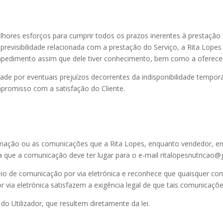
ores esforços para cumprir todos os prazos inerentes à prestação 
evisibilidade relacionada com a prestação do Serviço, a Rita Lopes
pedimento assim que dele tiver conhecimento, bem como a oferecer
ade por eventuais prejuízos decorrentes da indisponibilidade temporár
mpromisso com a satisfação do Cliente.
ormação ou as comunicações que a Rita Lopes, enquanto vendedor, en
ta que a comunicação deve ter lugar para o e-mail ritalopesnutricao@
 meio de comunicação por via eletrónica e reconhece que quaisquer con
 via eletrónica satisfazem a exigência legal de que tais comunicações
 do Utilizador, que resultem diretamente da lei.