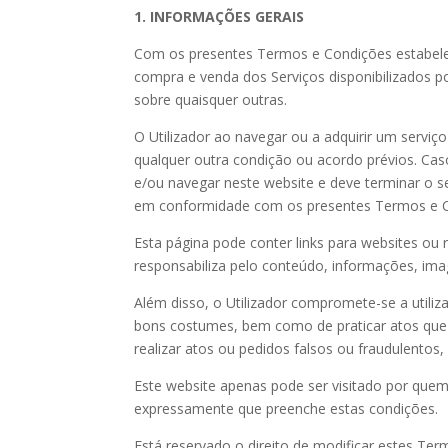
1. INFORMAÇÕES GERAIS
Com os presentes Termos e Condições estabelece-
compra e venda dos Serviços disponibilizados p
sobre quaisquer outras.
O Utilizador ao navegar ou a adquirir um serviç
qualquer outra condição ou acordo prévios. Ca
e/ou navegar neste website e deve terminar o se
em conformidade com os presentes Termos e Co
Esta página pode conter links para websites ou
responsabiliza pelo conteúdo, informações, imag
Além disso, o Utilizador compromete-se a utiliza
bons costumes, bem como de praticar atos que in
realizar atos ou pedidos falsos ou fraudulentos
Este website apenas pode ser visitado por quem 
expressamente que preenche estas condições.
Está reservado o direito de modificar estes Te