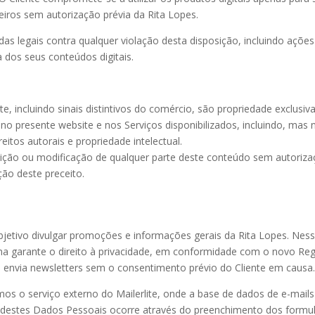
rceiros sem autorização prévia da Rita Lopes.
as legais contra qualquer violação desta disposição, incluindo ações j
 dos seus conteúdos digitais.
 incluindo sinais distintivos do comércio, são propriedade exclusiva
no presente website e nos Serviços disponibilizados, incluindo, mas 
reitos autorais e propriedade intelectual.
uição ou modificação de qualquer parte deste conteúdo sem autorizaç
ção deste preceito.
jetivo divulgar promoções e informações gerais da Rita Lopes. Nes
ma garante o direito à privacidade, em conformidade com o novo R
 envia newsletters sem o consentimento prévio do Cliente em causa
amos o serviço externo do Mailerlite, onde a base de dados de e-mail
ha destes Dados Pessoais ocorre através do preenchimento dos formu