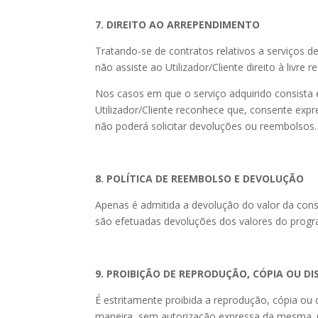
7. DIREITO AO ARREPENDIMENTO
Tratando-se de contratos relativos a serviços 
não assiste ao Utilizador/Cliente direito à livre 
Nos casos em que o serviço adquirido consista em
Utilizador/Cliente reconhece que, consente expr
não poderá solicitar devoluções ou reembolsos.
8. POLÍTICA DE REEMBOLSO E DEVOLUÇÃO
Apenas é admitida a devolução do valor da co
são efetuadas devoluções dos valores do prog
9. PROIBIÇÃO DE REPRODUÇÃO, CÓPIA OU D
É estritamente proibida a reprodução, cópia ou d
maneira, sem autorização expressa da mesma. O