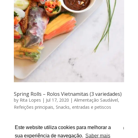
Spring Rolls – Rolos Vietnamitas (3 variedades)
by
Rita Lopes
|
Jul 17, 2020
|
Alimentação Saudável
,
Refeições principais
,
Snacks, entradas e petiscos
SPRING ROLLS – rolos vietnamitas (3 VARIEDADES)
Por RITA LOPES | Julho 17, 2020 Sabem aquela receita
Este website utiliza cookies para melhorar a
que querem experimentar há imenso tempo mas
sua experiência de navegação.
Saber mais