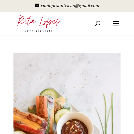
ritalopesnutricao@gmail.com