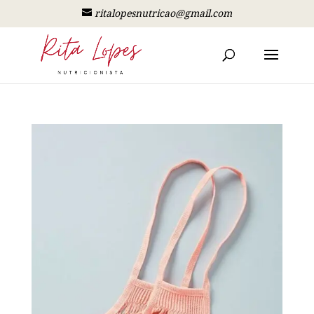
ritalopesnutricao@gmail.com