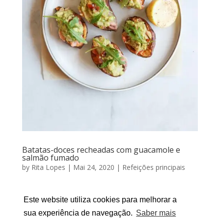
Batatas-doces recheadas com guacamole e
salmão fumado
by
Rita Lopes
|
Mai 24, 2020
|
Refeições principais
Batatas-doces recheadas com guacamole e salmão
fumado Por RITA LOPES | Maio 24, 2020 Hoje o meu
Este website utiliza cookies para melhorar a
almoço teve sabor a verão: sabores leves, frescos e a
sua experiência de navegação.
Saber mais