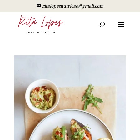
ritalopesnutricao@gmail.com