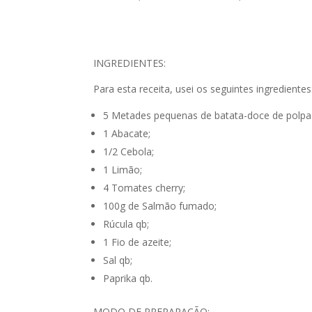
INGREDIENTES:
Para esta receita, usei os seguintes ingredientes
5 Metades pequenas de batata-doce de polpa 
1 Abacate;
1/2 Cebola;
1 Limão;
4 Tomates cherry;
100g de Salmão fumado;
Rúcula qb;
1 Fio de azeite;
Sal qb;
Paprika qb.
MODO DE PREPARAÇÃO: