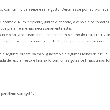
o, com um fio de azeite e sal a gosto. Deixar assar por, aproximada
uacamole. Num recipiente, juntar: o abacate, a cebola e os tomates 
que preferirem e não necessariamente estes;
ua e picar grosseiramente. Tempera com o sumo do restante 1/2 lim
idas, remover, com uma colher de chá, um pouco do seu interior, de
ela seguinte ordem: salmão, guacamole e algumas folhas de rúcula.
a de rúcula fresca e finalizá-lo com umas gotas de limão, umas fo
, partilhem comigo! 🙂