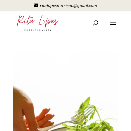
ritalopesnutricao@gmail.com