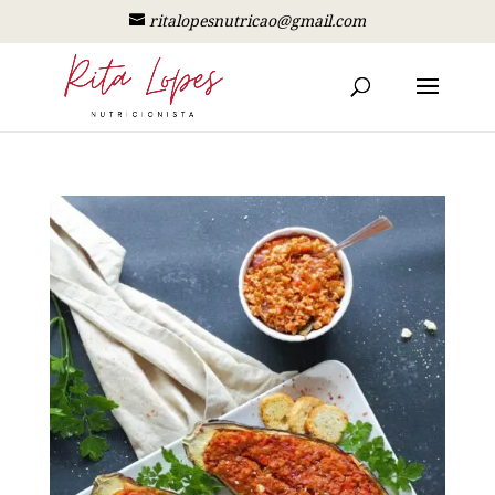
ritalopesnutricao@gmail.com