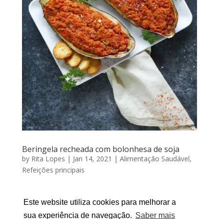
Beringela recheada com bolonhesa de soja
by
Rita Lopes
|
Jan 14, 2021
|
Alimentação Saudável
,
Refeições principais
BERINGELA RECHEADA COM BOLONHESA DE SOJA
Por RITA LOPES | Janeiro 14, 2021 Quem mais, em
Este website utiliza cookies para melhorar a
2021, decidiu reduzir o consumo de carne? Nesse
sua experiência de navegação.
Saber mais