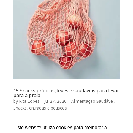
15 Snacks práticos, leves e saudáveis para levar
para a praia
by
Rita Lopes
|
Jul 27, 2020
|
Alimentação Saudável
,
Snacks, entradas e petiscos
15 Snacks práticos, leves e saudáveis para levar para a
praia Por RITA LOPES | Julho 27, 2020 O tempo
Este website utiliza cookies para melhorar a