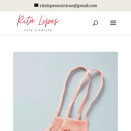
ritalopesnutricao@gmail.com