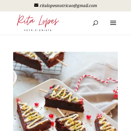
ritalopesnutricao@gmail.com