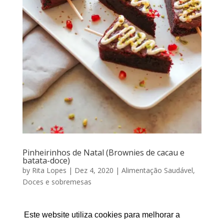
Pinheirinhos de Natal (Brownies de cacau e
batata-doce)
by
Rita Lopes
|
Dez 4, 2020
|
Alimentação Saudável
,
Doces e sobremesas
PINHEIRINHOS DE NATAL (BROWNIES DE CACAU &
BATATA-DOCE) Por RITA LOPES | Dezembro 04,
Este website utiliza cookies para melhorar a