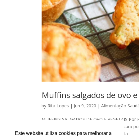
Muffins salgados de ovo e
by
Rita Lopes
|
Jun 9, 2020
|
Alimentação Saudá
MUFFINS SALGADOS DE OVO E VEGETAIS Por RITA
eles, chegam também a vontade e a procura por 
até para um piquenique, por exemplo! Esta...
Este website utiliza cookies para melhorar a