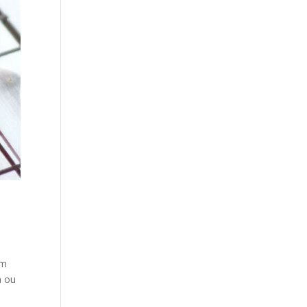
om
a ou