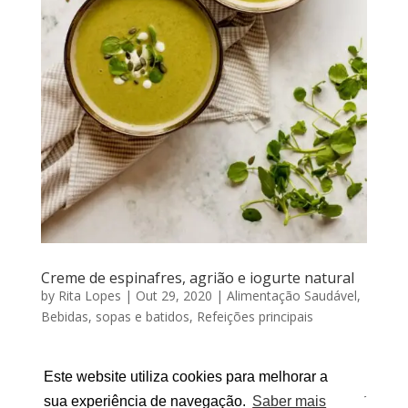
Creme de espinafres, agrião e iogurte natural
by
Rita Lopes
|
Out 29, 2020
|
Alimentação Saudável
,
Bebidas, sopas e batidos
,
Refeições principais
CREME DE ESPINAFRES, AGRIÃO E IOGURTE
NATURAL Por RITA LOPES | Outubro 29, 2020 A
Este website utiliza cookies para melhorar a
propósito do desafio “Sopa Todos os Dias”, a decorrer
sua experiência de navegação.
Saber mais