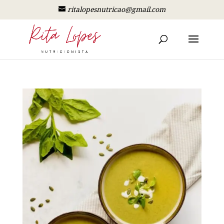
ritalopesnutricao@gmail.com