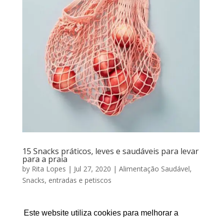
15 Snacks práticos, leves e saudáveis para levar
para a praia
by
Rita Lopes
|
Jul 27, 2020
|
Alimentação Saudável
,
Snacks, entradas e petiscos
15 Snacks práticos, leves e saudáveis para levar para a
praia Por RITA LOPES | Julho 27, 2020 O tempo
Este website utiliza cookies para melhorar a