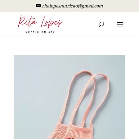
ritalopesnutricao@gmail.com