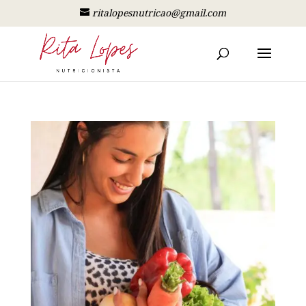
ritalopesnutricao@gmail.com