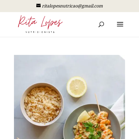
ritalopesnutricao@gmail.com