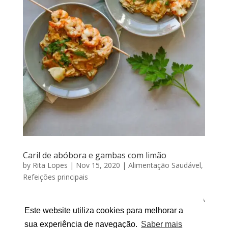
Caril de abóbora e gambas com limão
by
Rita Lopes
|
Nov 15, 2020
|
Alimentação Saudável
,
Refeições principais
CARIL DE ABÓBORA E GAMBAS COM LIMÃO Por RITA
LOPES | Novembro 15, 2020 Eu adoro caril! Já testei
Este website utiliza cookies para melhorar a
caril de várias formas mas com abóbora nunca o tinha
sua experiência de navegação.
Saber mais