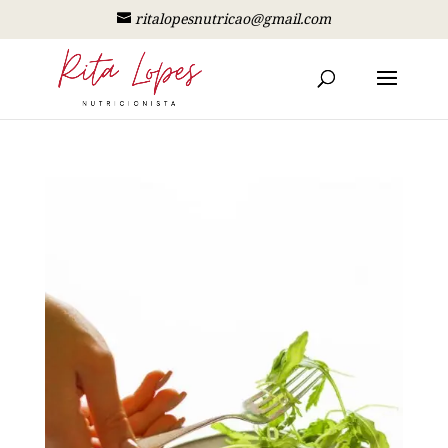
ritalopesnutricao@gmail.com