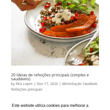
20 Ideias de refeições principais (simples e
saudáveis)
by
Rita Lopes
|
Nov 17, 2020
|
Alimentação Saudável
,
Refeições principais
20 IDEIAS DE REFEIÇÕES PRINCIPAIS Por RITA LOPES
| Novembro 17, 2020 Uma das grandes dificuldades
Este website utiliza cookies para melhorar a