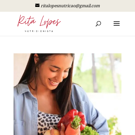
ritalopesnutricao@gmail.com