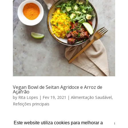
Vegan Bowl de Seitan Agridoce e Arroz de
Açafrão
by
Rita Lopes
|
Fev 19, 2021
|
Alimentação Saudável
,
Refeições principais
VEGAN BOWL DE SEITAN AGRIDOCE E ARROZ DE
AÇAFRÃO Por RITA LOPES | Fevereiro 19, 2021 É cada
Este website utiliza cookies para melhorar a