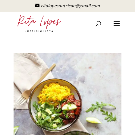
ritalopesnutricao@gmail.com