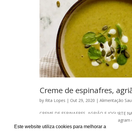
Creme de espinafres, agriã
by
Rita Lopes
|
Out 29, 2020
|
Alimentação Sau
CREME DE ESPINAFRES, AGRIÃO E IOGURTE NATU
“Sopa Todos os Dias”, a decorrer no Instagram
espinafres, agriões e iogurte. Este...
Este website utiliza cookies para melhorar a