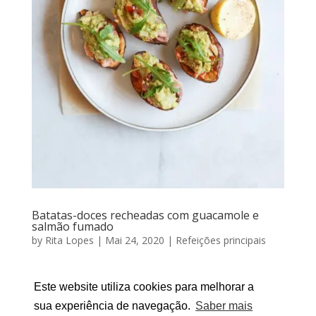
Batatas-doces recheadas com guacamole e
salmão fumado
by
Rita Lopes
|
Mai 24, 2020
|
Refeições principais
Batatas-doces recheadas com guacamole e salmão
fumado Por RITA LOPES | Maio 24, 2020 Hoje o meu
Este website utiliza cookies para melhorar a
almoço teve sabor a verão: sabores leves, frescos e a
sua experiência de navegação.
Saber mais