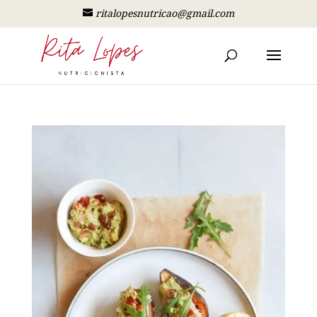
ritalopesnutricao@gmail.com