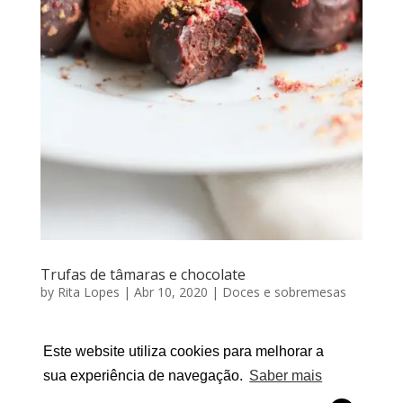
Trufas de tâmaras e chocolate
by
Rita Lopes
|
Abr 10, 2020
|
Doces e sobremesas
TRUFAS DE TÂMARAS E CHOCOLATE Por RITA LOPES
| Abril 10, 2020 Esta receita é uma verdadeira
Este website utiliza cookies para melhorar a
perdição. Com o sabor tradicional do chocolate,
sua experiência de navegação.
Saber mais
devido ao cacau e à cobertura, torna-se um doce