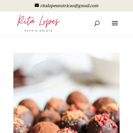
ritalopesnutricao@gmail.com