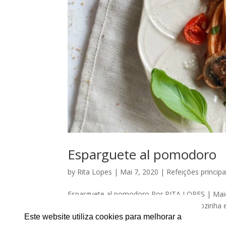
Esparguete al pomodoro
by
Rita Lopes
|
Mai 7, 2020
|
Refeições principa
Esparguete al pomodoro Por RITA LOPES | Maio
com pouco tempo ou paciência para a cozinha e h
verdadeiro estilo italiano)! 😉 Uma das...
Este website utiliza cookies para melhorar a